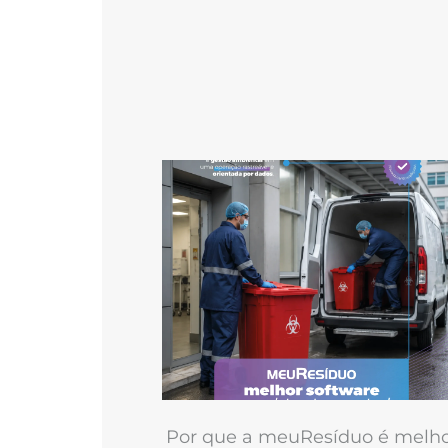
Por que a meuResíduo é melh