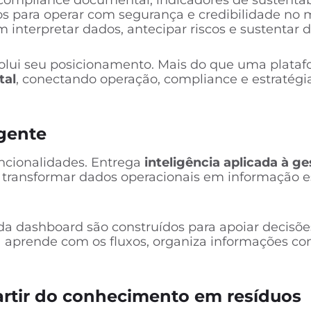
, compliance documental, indicadores de sustenta
itos para operar com segurança e credibilidade no
interpretar dados, antecipar riscos e sustentar d
olui seu posicionamento. Mais do que uma plat
tal
, conectando operação, compliance e estratégi
igente
ncionalidades. Entrega
inteligência aplicada à g
transformar dados operacionais em informação est
a dashboard são construídos para apoiar decisões
a aprende com os fluxos, organiza informações c
partir do conhecimento em resíduos